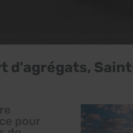
t d'agrégats, Saint
re
nce pour
s de