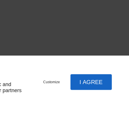
I AGREE
Customize
c and
r partners