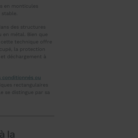
ts en monticules
 stable.
dans des structures
u en métal. Bien que
 cette technique offre
cupé, la protection
t et déchargement à
s conditionnés ou
liques rectangulaires
e se distingue par sa
à la